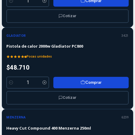
Comprar
Cantidad
Cotizar
GLADIATOR
3421
Pistola de calor 2000w Gladiator PC800
Pocas unidades
$48.710
Comprar
Cantidad
Cotizar
Agotado
MENZERNA
6239
Heavy Cut Compound 400 Menzerna 250ml