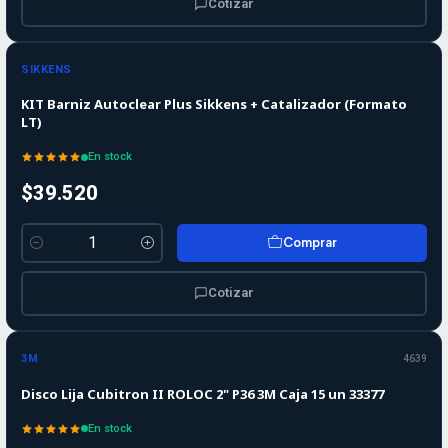
Cotizar
SIKKENS
KIT Barniz Autoclear Plus Sikkens + Catalizador (Formato
LT)
En stock
$39.520
Comprar
Cantidad
Cotizar
-10%
-10%
OFF
3M
4639
Disco Lija Cubitron II ROLOC 2" P36 3M Caja 15 un 33377
En stock