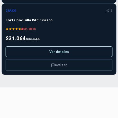
-15%
OFF
GRACO
4213
Agotado
Porta boquilla RAC 5 Graco
Sin stock
$31.064
$36.546
Ver detalles
Cotizar