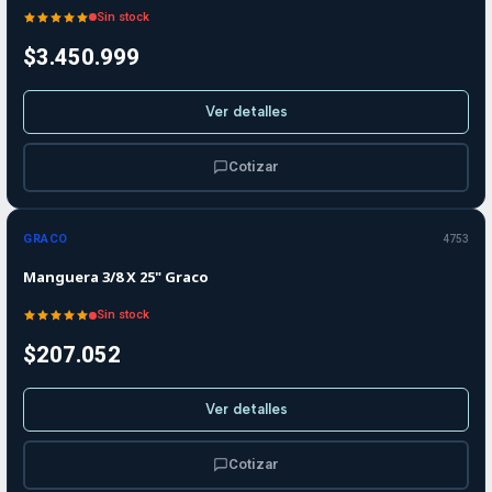
Sin stock
$3.450.999
Ver detalles
Cotizar
Agotado
GRACO
4753
Manguera 3/8 X 25" Graco
Sin stock
$207.052
Ver detalles
Cotizar
-15%