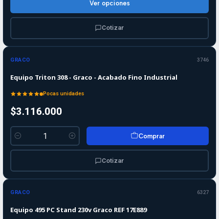
Ver opciones
Cotizar
GRACO
3746
Equipo Triton 308 - Graco - Acabado Fino Industrial
Pocas unidades
$3.116.000
Comprar
Cantidad
Cotizar
Agotado
GRACO
6327
Equipo 495 PC Stand 230v Graco REF 17E889