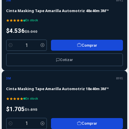
3M
8992
Cinta Masking Tape Amarilla Automotriz 48x40m 3M™
En stock
$4.536
$5.040
Comprar
Cantidad
Cotizar
-10%
-10%
OFF
3M
8995
Cinta Masking Tape Amarilla Automotriz 18x40m 3M™
En stock
$1.705
$1.895
Comprar
Cantidad