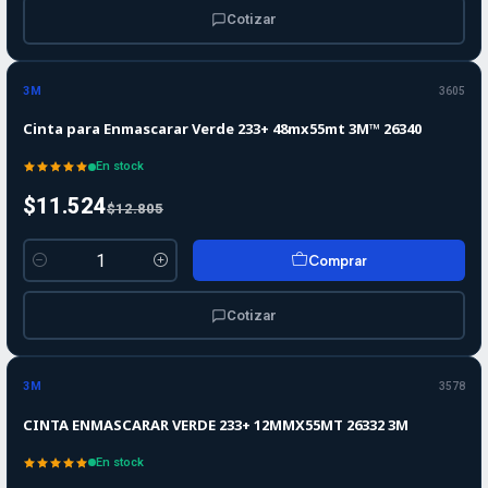
Cotizar
-10%
-10%
OFF
3M
3605
Cinta para Enmascarar Verde 233+ 48mx55mt 3M™ 26340
En stock
$11.524
$12.805
Comprar
Cantidad
Cotizar
3M
3578
CINTA ENMASCARAR VERDE 233+ 12MMX55MT 26332 3M
En stock