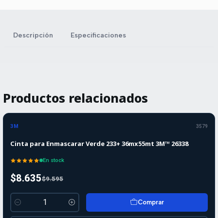
Descripción
Especificaciones
Productos relacionados
-10%
-10%
OFF
3M
3579
Cinta para Enmascarar Verde 233+ 36mx55mt 3M™ 26338
En stock
$8.635
$9.595
Comprar
Cantidad