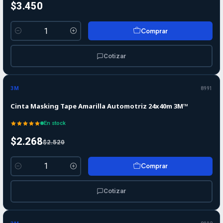
$3.450
Comprar
Cantidad
Cotizar
-10%
-10%
OFF
3M
8991
Cinta Masking Tape Amarilla Automotriz 24x40m 3M™
En stock
$2.268
$2.520
Comprar
Cantidad
Cotizar
-10%
-10%
OFF